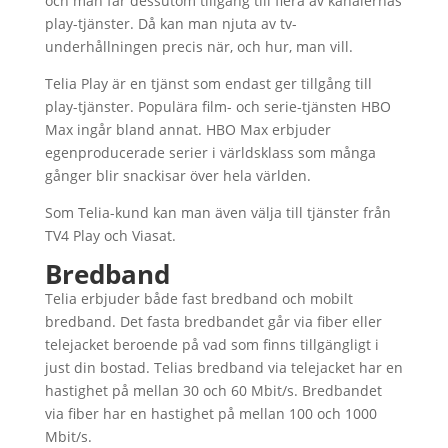
och man får dessutom tillgång till flera av kanalernas
play-tjänster. Då kan man njuta av tv-
underhållningen precis när, och hur, man vill.
Telia Play är en tjänst som endast ger tillgång till
play-tjänster. Populära film- och serie-tjänsten HBO
Max ingår bland annat. HBO Max erbjuder
egenproducerade serier i världsklass som många
gånger blir snackisar över hela världen.
Som Telia-kund kan man även välja till tjänster från
TV4 Play och Viasat.
Bredband
Telia erbjuder både fast bredband och mobilt
bredband. Det fasta bredbandet går via fiber eller
telejacket beroende på vad som finns tillgängligt i
just din bostad. Telias bredband via telejacket har en
hastighet på mellan 30 och 60 Mbit/s. Bredbandet
via fiber har en hastighet på mellan 100 och 1000
Mbit/s.