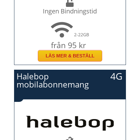
Ingen Bindningstid
2-22GB
från 95 kr
LÄS MER & BESTÄLL
4G
Halebop
mobilabonnemang