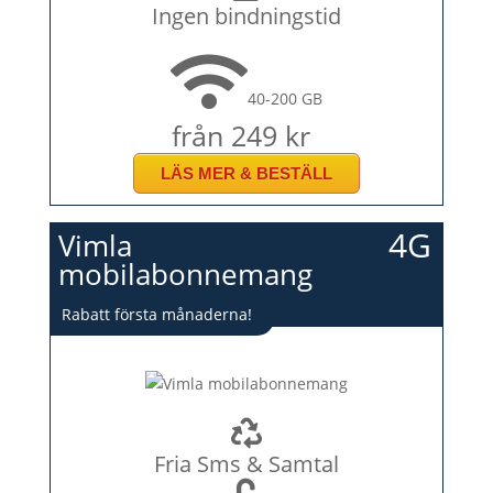
Ingen bindningstid
40-200 GB
från 249 kr
LÄS MER & BESTÄLL
4G
Vimla
mobilabonnemang
Rabatt första månaderna!
Fria Sms & Samtal