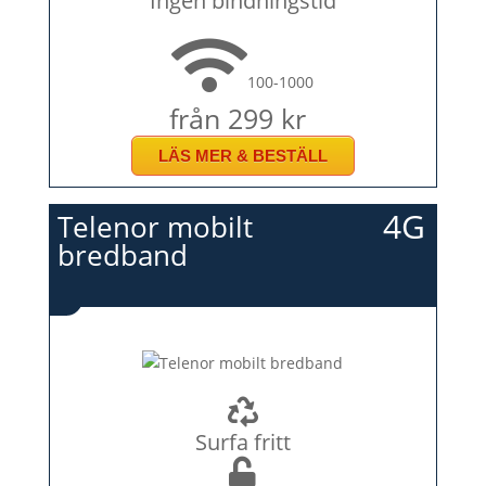
Ingen bindningstid
100-1000
från 299 kr
LÄS MER & BESTÄLL
4G
Telenor mobilt
bredband
Surfa fritt