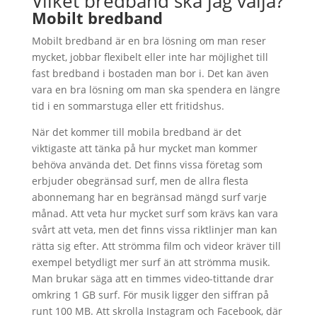
Vilket bredband ska jag välja?
Mobilt bredband
Mobilt bredband är en bra lösning om man reser
mycket, jobbar flexibelt eller inte har möjlighet till
fast bredband i bostaden man bor i. Det kan även
vara en bra lösning om man ska spendera en längre
tid i en sommarstuga eller ett fritidshus.
När det kommer till mobila bredband är det
viktigaste att tänka på hur mycket man kommer
behöva använda det. Det finns vissa företag som
erbjuder obegränsad surf, men de allra flesta
abonnemang har en begränsad mängd surf varje
månad. Att veta hur mycket surf som krävs kan vara
svårt att veta, men det finns vissa riktlinjer man kan
rätta sig efter. Att strömma film och videor kräver till
exempel betydligt mer surf än att strömma musik.
Man brukar säga att en timmes video-tittande drar
omkring 1 GB surf. För musik ligger den siffran på
runt 100 MB. Att skrolla Instagram och Facebook, där