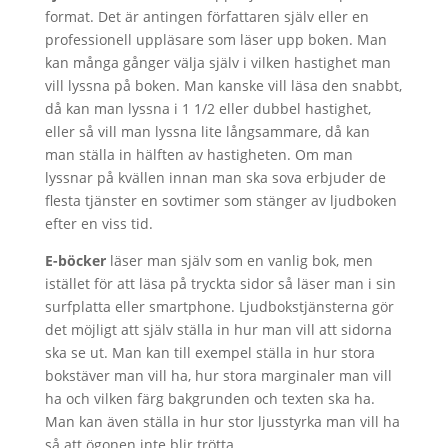
format. Det är antingen författaren själv eller en
professionell uppläsare som läser upp boken. Man
kan många gånger välja själv i vilken hastighet man
vill lyssna på boken. Man kanske vill läsa den snabbt,
då kan man lyssna i 1 1/2 eller dubbel hastighet,
eller så vill man lyssna lite långsammare, då kan
man ställa in hälften av hastigheten. Om man
lyssnar på kvällen innan man ska sova erbjuder de
flesta tjänster en sovtimer som stänger av ljudboken
efter en viss tid.
E-böcker
läser man själv som en vanlig bok, men
istället för att läsa på tryckta sidor så läser man i sin
surfplatta eller smartphone. Ljudbokstjänsterna gör
det möjligt att själv ställa in hur man vill att sidorna
ska se ut. Man kan till exempel ställa in hur stora
bokstäver man vill ha, hur stora marginaler man vill
ha och vilken färg bakgrunden och texten ska ha.
Man kan även ställa in hur stor ljusstyrka man vill ha
så att ögonen inte blir trötta.