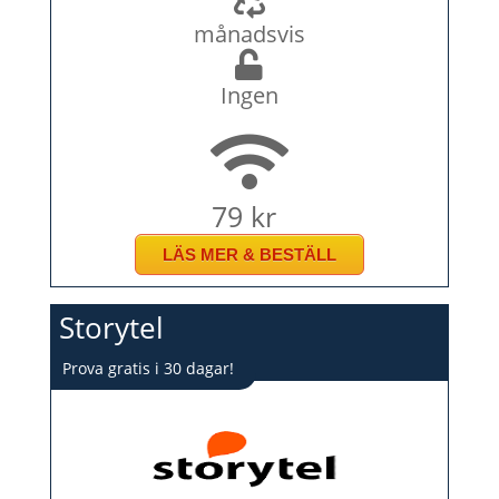
månadsvis
Ingen
79 kr
LÄS MER & BESTÄLL
Storytel
Prova gratis i 30 dagar!