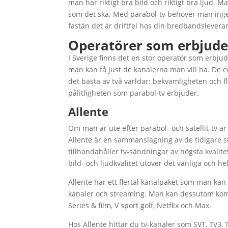
man har riktigt bra bild och riktigt bra ljud. 
som det ska. Med parabol-tv behöver man inge
fastän det är driftfel hos din bredbandslevera
Operatörer som erbjuder
I Sverige finns det en stor operatör som erbjud
man kan få just de kanalerna man vill ha. De 
det bästa av två världar: bekvämligheten och f
pålitligheten som parabol-tv erbjuder.
Allente
Om man är ute efter parabol- och satellit-tv 
Allente är en sammanslagning av de tidigare st
tillhandahåller tv-sändningar av högsta kvalite
bild- och ljudkvalitet utöver det vanliga och helt
Allente har ett flertal kanalpaket som man kan
kanaler och streaming. Man kan dessutom komb
Series & film, V sport golf, Netflix och Max.
Hos Allente hittar du tv-kanaler som SVT, TV3, 