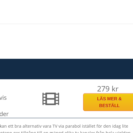
279 kr
vis
LÄS MER &
BESTÄLL
der
an ett bra alternativ vara TV via parabol istället för den idag lite
tenn ger tillgång till en mängd olika tv-kanaler från hela världen,