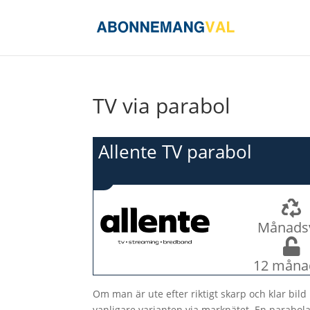
TV via parabol
Allente TV parabol
Månads
12 måna
Om man är ute efter riktigt skarp och klar bild k
vanligare varianten via marknätet. En parabolan