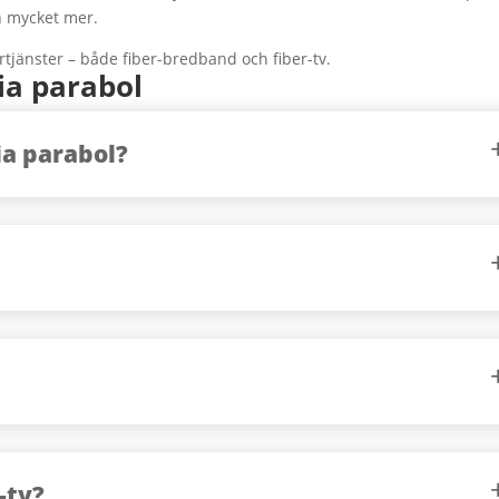
h mycket mer.
ertjänster – både fiber-bredband och fiber-tv.
ia parabol
ia parabol?
-tv?