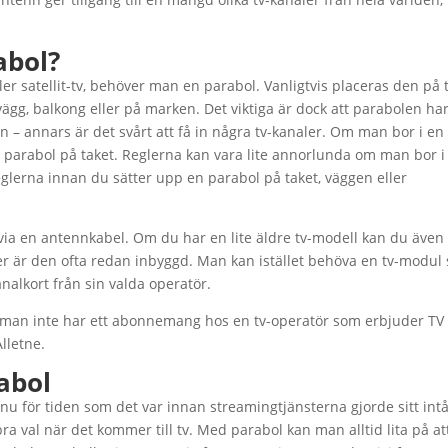
abol?
eller satellit-tv, behöver man en parabol. Vanligtvis placeras den på 
ägg, balkong eller på marken. Det viktiga är dock att parabolen har
den – annars är det svårt att få in några tv-kanaler. Om man bor i en
 en parabol på taket. Reglerna kan vara lite annorlunda om man bor i
 reglerna innan du sätter upp en parabol på taket, väggen eller
a en antennkabel. Om du har en lite äldre tv-modell kan du även
 är den ofta redan inbyggd. Man kan istället behöva en tv-modul
nalkort från sin valda operatör.
om man inte har ett abonnemang hos en tv-operatör som erbjuder TV 
Alletne.
abol
gt nu för tiden som det var innan streamingtjänsterna gjorde sitt intå
a val när det kommer till tv. Med parabol kan man alltid lita på at