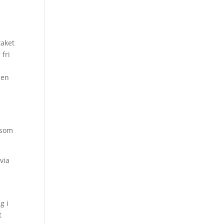
taket
 fri
 en
 som
via
g i
t