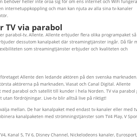
Man behöver heller inte oroa sig för om ens internet och WiFi funger
n internetuppkoppling och man kan njuta av alla sina tv-kanaler
ntör.
 TV via parabol
er parabol-tv, Allente. Allente erbjuder flera olika programpaket så
erbjuder dessutom kanalpaket där streamingtjänster ingår. Då får
lexibiliteten som streamingtjänster erbjuder och kvaliteten och
är företaget Allente den ledande aktören på den svenska marknaden
örsta aktörerna på marknaden, Viasat och Canal Digital. Allente
t med parabol och satellit till kunder i hela Norden. TV via parabol
 utan fördröjningar. Live-tv blir alltså live på riktigt!
 välja mellan. De har kanalpaket med endast tv-kanaler eller med t
inera kanalpaketen med strömningstjänster som TV4 Play, V Spor
TV4, Kanal 5, TV 6, Disney Channel, Nickelodeons kanaler, Eurosport