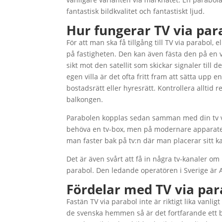
fantastisk bildkvalitet och fantastiskt ljud.
Hur fungerar TV via par
För att man ska få tillgång till TV via parabol, 
på fastigheten. Den kan även fästa den på en v
sikt mot den satellit som skickar signaler till 
egen villa är det ofta fritt fram att sätta upp
bostadsrätt eller hyresrätt. Kontrollera alltid
balkongen.
Parabolen kopplas sedan samman med din tv vi
behöva en tv-box, men på modernare apparater
man faster bak på tv:n där man placerar sitt ka
Det är även svårt att få in några tv-kanaler 
parabol. Den ledande operatören i Sverige är 
Fördelar med TV via par
Fastän TV via parabol inte är riktigt lika vanli
de svenska hemmen så är det fortfarande ett br