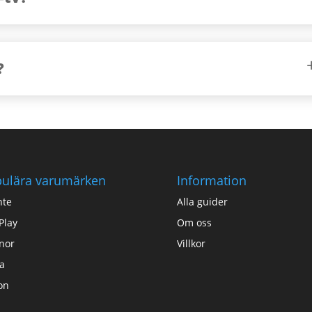
?
ulära varumärken
Information
nte
Alla guider
Play
Om oss
nor
Villkor
a
on