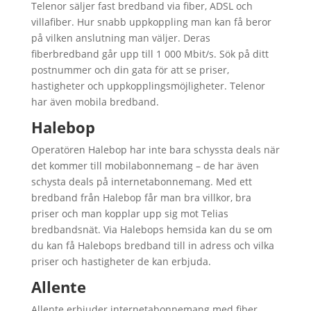
Telenor säljer fast bredband via fiber, ADSL och
villafiber. Hur snabb uppkoppling man kan få beror
på vilken anslutning man väljer. Deras
fiberbredband går upp till 1 000 Mbit/s. Sök på ditt
postnummer och din gata för att se priser,
hastigheter och uppkopplingsmöjligheter. Telenor
har även mobila bredband.
Halebop
Operatören Halebop har inte bara schyssta deals när
det kommer till mobilabonnemang – de har även
schysta deals på internetabonnemang. Med ett
bredband från Halebop får man bra villkor, bra
priser och man kopplar upp sig mot Telias
bredbandsnät. Via Halebops hemsida kan du se om
du kan få Halebops bredband till in adress och vilka
priser och hastigheter de kan erbjuda.
Allente
Allente erbjuder internetabonnemang med fiber.