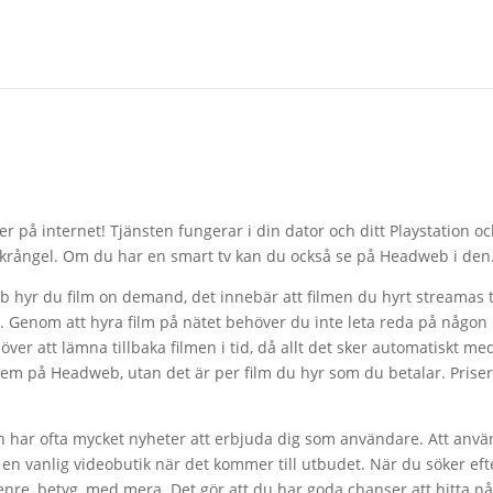
r på internet! Tjänsten fungerar i din dator och ditt Playstation o
an krångel. Om du har en smart tv kan du också se på Headweb i den
hyr du film on demand, det innebär att filmen du hyrt streamas ti
 Genom att hyra film på nätet behöver du inte leta reda på någon
över att lämna tillbaka filmen i tid, då allt det sker automatiskt me
lem på Headweb, utan det är per film du hyr som du betalar. Prise
ch har ofta mycket nyheter att erbjuda dig som användare. Att anv
en vanlig videobutik när det kommer till utbudet. När du söker eft
 genre, betyg, med mera. Det gör att du har goda chanser att hitta n