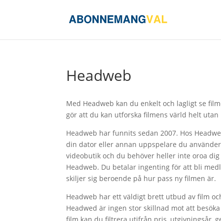
Headweb
Med Headweb kan du enkelt och lagligt se filme
gör att du kan utforska filmens värld helt ut
Headweb har funnits sedan 2007. Hos Headweb 
din dator eller annan uppspelare du använder.
videobutik och du behöver heller inte oroa dig 
Headweb. Du betalar ingenting för att bli med
skiljer sig beroende på hur pass ny filmen är.
Headweb har ett väldigt brett utbud av film o
Headwed är ingen stor skillnad mot att besöka 
film kan du filtrera utifrån pris, utgivningsår,