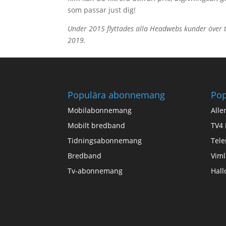
som passar just dig!
Under 2015 flyttades alla Headwebs kunder över til
2019.
Populära abonnemang
Pop
Mobilabonnemang
Alle
Mobilt bredband
TV4 
Tidningsabonnemang
Tele
Bredband
Viml
Tv-abonnemang
Hall