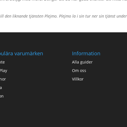
l den liknande tjänsten Plejmo. Plejmo la i sin tur ner sin tjänst unde
ulära varumärken
Information
nte
Alla guider
Play
Om oss
nor
Villkor
a
on