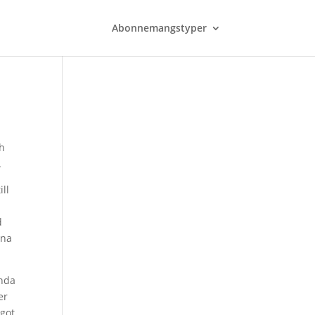
Abonnemangstyper
ch
.
ll
d
rna
ända
er
ågot