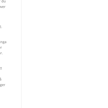
r du
över
2.
ringa
er
r.
tt
å
nger