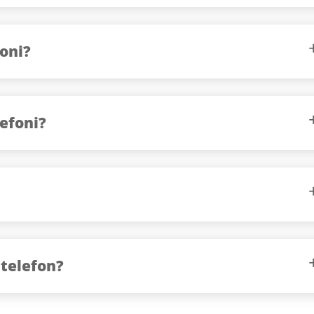
foni?
lefoni?
 telefon?