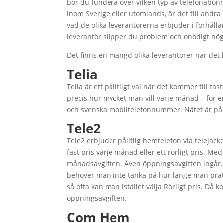
bör du fundera över vilken typ av telefonabon
inom Sverige eller utomlands, är det till andra 
vad de olika leverantörerna erbjuder i förhålla
leverantör slipper du problem och onödigt höga
Det finns en mängd olika leverantörer när det 
Telia
Telia är ett pålitligt val när det kommer till fa
precis hur mycket man vill varje månad – för e
och svenska mobiltelefonnummer. Nätet är pålit
Tele2
Tele2 erbjuder pålitlig hemtelefon via telejacke
fast pris varje månad eller ett rörligt pris. Med
månadsavgiften. Även öppningsavgiften ingår.
behöver man inte tänka på hur länge man pra
så ofta kan man istället välja Rörligt pris. Då 
öppningsavgiften.
Com Hem