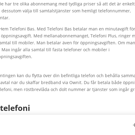
De har tre olika abonnemang med tydliga priser så att det är enkelt
 dessutom välja till samtalstjänster som hemligt telefonnummer,
ntar.
Hem Telefoni Bas. Med Telefoni Bas betalar man en minutavgift fö
 en öppningsavgift. Med mellanabonnemanget, Telefoni Plus, ringer 
ör samtal till mobiler. Man betalar även för öppningsavgiften. Om ma
Max ingår alla samtal till fasta telefoner och mobiler i
ppningsavgiften.
ntingen kan du flytta över din befintliga telefon och behålla samm
navtal när du skaffar bredband via Ownit. Du får betala både öppn
lefoni, men röstbrevlåda och dolt nummer är tjänster som ingår gra
telefoni