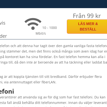
Från 99 kr
vis
LÄS MER &
10 - 1000
BESTÄLL
Mbit/s
der
elefon och att denna har tagit över den gamla vanliga fasta telefo
ning stämmer det, men det finns också många som även idag har e
 på kontoret kan ha sina fördelar. En fast telefon hemma kan alla i
ringa till, då den inte är beroende av att ha täckning eller laddat ba
 idag är att koppla tjänsten till sitt bredband. Därför erbjuder flera
i, via antennuttaget eller fiberLAN.
efoni
verantörer att använda sig av för dig som har fast telefoni. Du kan
lesta fall ändå behålla ditt telefonnummer. Innan du väljer leveran