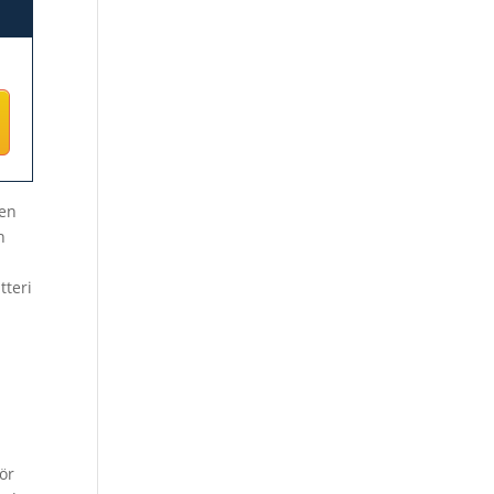
nen
n
tteri
tör