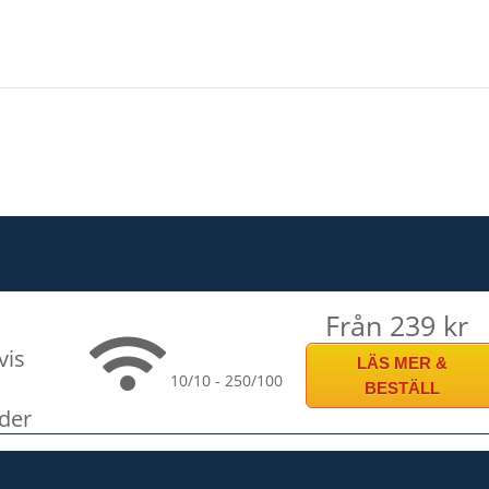
Från 239 kr
vis
LÄS MER &
10/10 - 250/100
BESTÄLL
der