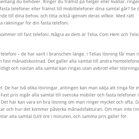
nemang du behöver. Ringer du främst på helger eller kvällar, ringe
fasta telefoner eller främst till mobiltelefoner dina samtal går? Se 
nde till dina behov, och titta också igenom deras villkor. Med rätt
 räkningar för din fasta telefoni.
kommer till fast telefoni. Några av dem är Telia, Com Hem och Tele
st telefoni – de har varit i branschen länge. I Telias lösning får man 
n fast månadskostnad. Det gäller alla samtal till andra hemtelefon
ligt och nästan alla samtal kan ringas utan avbrott eller störninga
t. De har två olika lösningar, antingen kan man välja att ringa för e
 Fast pris ingår alla samtal till svenska mobiler och fasta telefoner i
 Det här kan vara en bra lösning om man ringer mycket och ofta. D
tar och hur det kommer påverka månadsfakturan. Om man inte ri
kostar alla samtal 0,69 öre i minuten, och samma pris gäller för