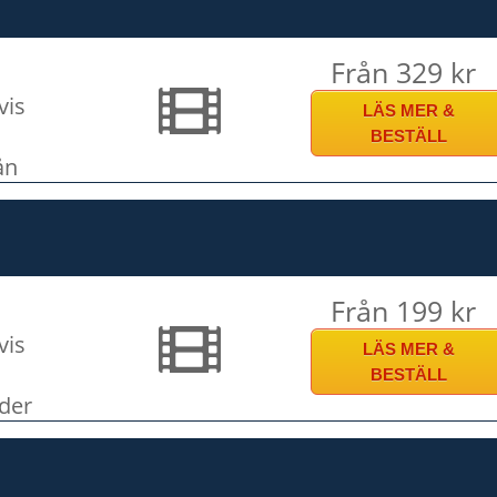
Från 329 kr
vis
LÄS MER &
BESTÄLL
ån
Från 199 kr
vis
LÄS MER &
BESTÄLL
der