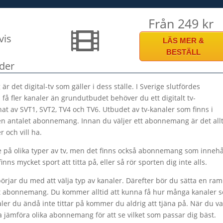
Från 249 kr
vis
LÄS MER &
BESTÄLL
der
r det digital-tv som gäller i dess ställe. I Sverige slutfördes
a få fler kanaler än grundutbudet behöver du ett digitalt tv-
 av SVT1, SVT2, TV4 och TV6. Utbudet av tv-kanaler som finns i
en antalet abonnemang. Innan du väljer ett abonnemang är det all
r och vill ha.
 på olika typer av tv, men det finns också abonnemang som innehå
inns mycket sport att titta på, eller så rör sporten dig inte alls.
rjar du med att välja typ av kanaler. Därefter bör du sätta en ram
ditt abonnemang. Du kommer alltid att kunna få hur många kanaler 
ler du ändå inte tittar på kommer du aldrig att tjäna på. När du va
a jämföra olika abonnemang för att se vilket som passar dig bäst.