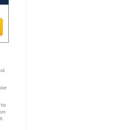
tså
ller
 för
som
lt