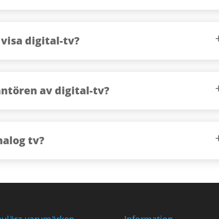
visa digital-tv?
ntören av digital-tv?
nalog tv?
ulära varumärken
Information