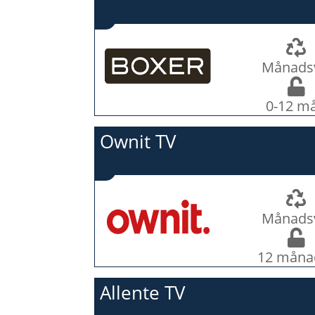
Månads
0-12 m
Ownit TV
Månads
12 måna
Allente TV