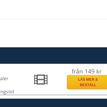
från 149 kr
aler
LÄS MER &
BESTÄLL
ingstid