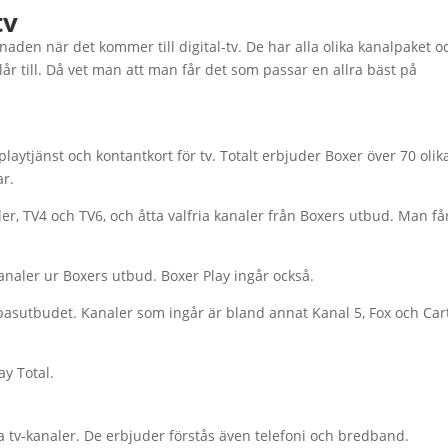
tv
aden när det kommer till digital-tv. De har alla olika kanalpaket o
lår till. Då vet man att man får det som passar en allra bäst på
aytjänst och kontantkort för tv. Totalt erbjuder Boxer över 70 olika
ar.
er, TV4 och TV6, och åtta valfria kanaler från Boxers utbud. Man få
analer ur Boxers utbud. Boxer Play ingår också.
basutbudet. Kanaler som ingår är bland annat Kanal 5, Fox och Car
ay Total.
la tv-kanaler. De erbjuder förstås även telefoni och bredband.