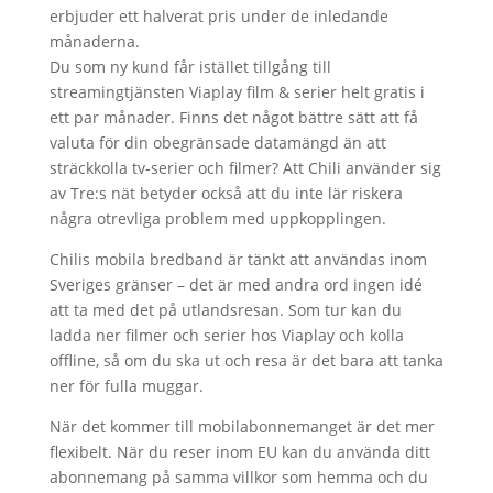
erbjuder ett halverat pris under de inledande
månaderna.
Du som ny kund får istället tillgång till
streamingtjänsten Viaplay film & serier helt gratis i
ett par månader. Finns det något bättre sätt att få
valuta för din obegränsade datamängd än att
sträckkolla tv-serier och filmer? Att Chili använder sig
av Tre:s nät betyder också att du inte lär riskera
några otrevliga problem med uppkopplingen.
Chilis mobila bredband är tänkt att användas inom
Sveriges gränser – det är med andra ord ingen idé
att ta med det på utlandsresan. Som tur kan du
ladda ner filmer och serier hos Viaplay och kolla
offline, så om du ska ut och resa är det bara att tanka
ner för fulla muggar.
När det kommer till mobilabonnemanget är det mer
flexibelt. När du reser inom EU kan du använda ditt
abonnemang på samma villkor som hemma och du